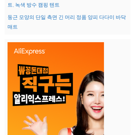
트, 녹색 방수 캠핑 텐트
둥근 모양의 단일 측면 긴 머리 정품 양피 다다미 바닥
매트