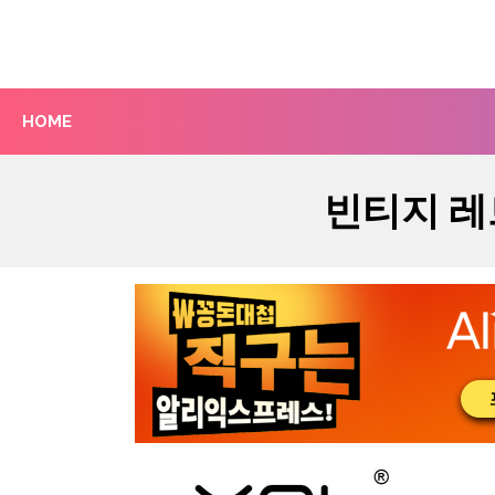
Skip
to
content
HOME
빈티지 레