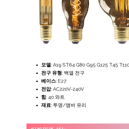
모델
: A19 ST64 G80 G95 G125 T45 T11
전구 유형
: 백열 전구
베이스
: E27
전압
: AC220V-240V
힘
: 40 와트
재료
: 투명/앰버 유리