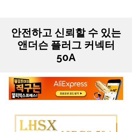
Skip
MYCARTS
MEN
to
content
안전하고 신뢰할 수 있는
앤더슨 플러그 커넥터
50A