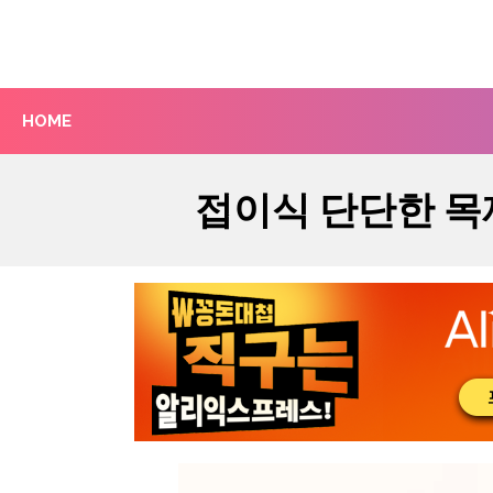
Skip
to
content
HOME
접이식 단단한 목