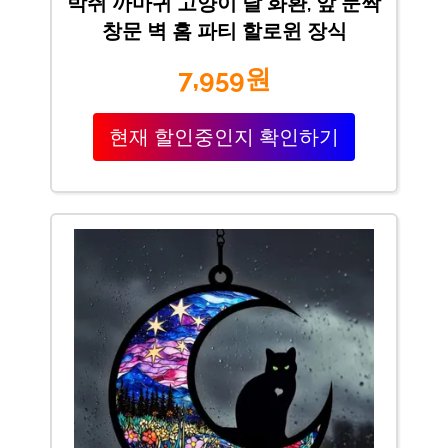
박쥐 까마귀 고양이 달 화환, 앞 문짝
창문 벽 홈 파티 할로윈 장식
7,959원
현재 할인중인지 확인하기