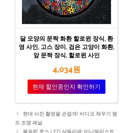
달 모양의 문짝 화환 할로윈 장식, 환
영 사인, 고스 장미, 검은 고양이 화환,
앞 문짝 장식, 할로윈 사인
4,034원
현재 할인중인지 확인하기
현대 사진 촬영을 손쉽게! 비디오 채우기 램
프 조명 패널
북유럽 호스 LED 샹들리에: 미니멀리스트