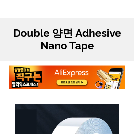
Skip
MYCARTS
MEN
to
content
Double 양면 Adhesive
Nano Tape