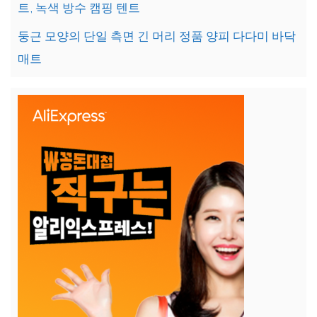
트, 녹색 방수 캠핑 텐트
둥근 모양의 단일 측면 긴 머리 정품 양피 다다미 바닥
매트