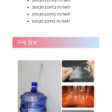
500
3
0.1cm(5 m/set)
300
3
0.1cm(3 m/set)
200
3
0.1cm(2 m/set)
100
3
0.1cm(1 m/set)
구매 정보