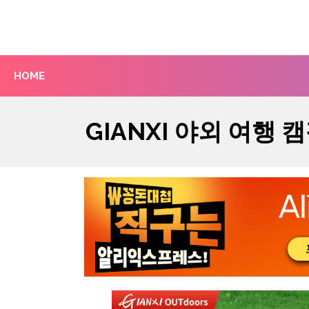
Skip
to
content
HOME
GIANXI 야외 여행