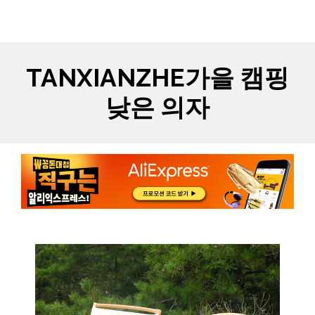
Skip
MYCARTS
MEN
to
content
TANXIANZHE가을 캠핑
낮은 의자