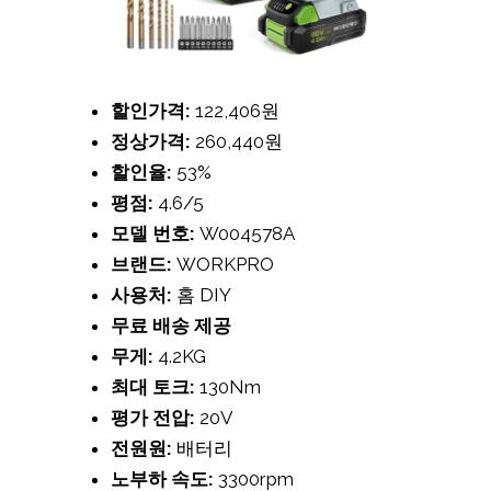
할인가격:
122,406원
정상가격:
260,440원
할인율:
53%
평점:
4.6/5
모델 번호:
W004578A
브랜드:
WORKPRO
사용처:
홈 DIY
무료 배송 제공
무게:
4.2KG
최대 토크:
130Nm
평가 전압:
20V
전원원:
배터리
노부하 속도:
3300rpm